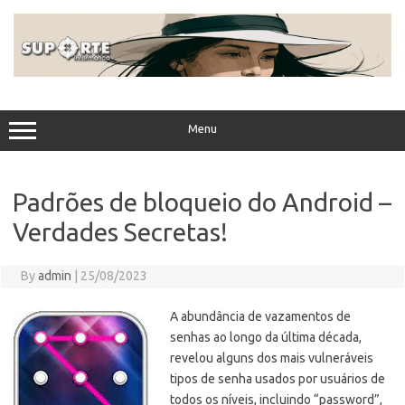
Skip
to
content
Menu
Padrões de bloqueio do Android –
Verdades Secretas!
By
admin
|
25/08/2023
A abundância de vazamentos de
senhas ao longo da última década,
revelou alguns dos mais vulneráveis
tipos de senha usados por usuários de
todos os níveis, incluindo “password”,