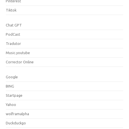
Pinterest
Tiktok
Chat GPT
PodCast
Tradutor
Music.youtube
Corrector Online
Google
BING
Startpage
Yahoo
wolframalpha
Duckduckgo