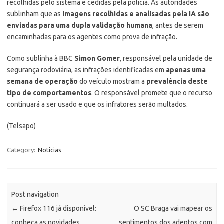
recolhidas pelo sistema e cedidas pela polícia. As autoridades
sublinham que as
imagens recolhidas e analisadas pela IA são
enviadas para uma dupla validação humana
, antes de serem
encaminhadas para os agentes como prova de infração.
Como sublinha à BBC
Simon Gomer
, responsável pela unidade de
segurança rodoviária, as infrações identificadas em
apenas uma
semana de operação
do veículo mostram a
prevalência deste
tipo de comportamentos
. O responsável promete que o recurso
continuará a ser usado e que os infratores serão multados.
(Telsapo)
Category:
Noticias
Post navigation
←
Firefox 116 já disponível:
O SC Braga vai mapear os
conheça as novidades
sentimentos dos adeptos com