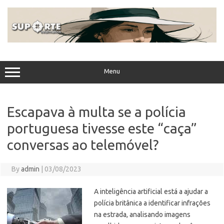
Skip
to
content
Menu
Escapava à multa se a polícia
portuguesa tivesse este “caça”
conversas ao telemóvel?
By
admin
|
03/08/2023
A inteligência artificial está a ajudar a
polícia britânica a identificar infrações
na estrada, analisando imagens