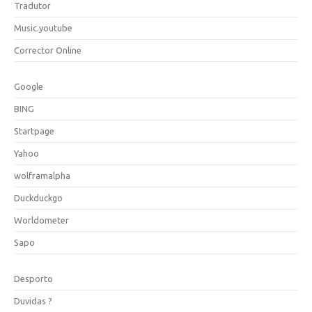
Tradutor
Music.youtube
Corrector Online
Google
BING
Startpage
Yahoo
wolframalpha
Duckduckgo
Worldometer
Sapo
Desporto
Duvidas ?