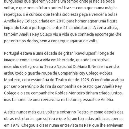
burguesas que querem voltar a um tempo onde já não se pode
voltar, e que nem o futuro poderá trazer como que numa mágica
repetição. E é curioso que tenha sido esta peça a vencer a bolsa
Amélia Rey Colaço, criada em 2018 para homenagear uma figura
ímpar do teatro português, entre 47 candidaturas. A certa altura,
também Amélia Rey Colaço viu a vida que conhecia escorregar-lhe
por entre os dedos, sem a conseguir agarrar de volta.
Portugal estava a uma década de gritar “Revolução!”, longe de
imaginar como seria a vida em liberdade, quando um terrível
incêndio deflagrou no Teatro Nacional D. Maria II. Nesse incêndio
ardeu todo o guarda-roupa da Companhia Rey Colaço-Robles
Monteiro, concessionária do Teatro desde 1929. O incêndio acabou
por ser o prenúncio do fim da companhia de teatro que Amélia Rey
Colaço e o seu companheiro Robles Monteiro tinham criado juntos,
mas também de uma reviravolta na história pessoal de Amélia.
A atriz nunca mais quis voltar a entrar no Teatro, mesmo depois das
obras estruturais que sofreu e que foram tornadas públicas apenas
em 1978. Chegou a dizer numa entrevista na RTP que lhe enviavam