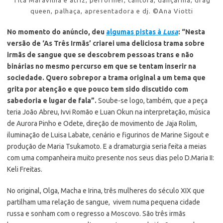
queen, palhaça, apresentadora e dj. ©Ana Viotti
No momento do anúncio, deu
algumas pistas à
Lusa
: “Nesta
versão de ‘As Três Irmãs’ criarei uma deliciosa trama sobre
irmãs de sangue que se descobrem pessoas trans e não
binárias no mesmo percurso em que se tentam inserir na
sociedade. Quero sobrepor a trama original a um tema que
grita por atenção e que pouco tem sido discutido com
sabedoria e lugar de fala”.
Soube-se logo, também, que a peça
teria João Abreu, Ivvi Romão e Luan Okun na interpretação, música
de Aurora Pinho e Odete, direção de movimento de Jaja Rolim,
iluminação de Luisa Labate, cenário e figurinos de Marine Sigout e
produção de Maria Tsukamoto. E a dramaturgia seria feita a meias
com uma companheira muito presente nos seus dias pelo D.Maria II:
Keli Freitas.
No original, Olga, Macha e Irina, três mulheres do século XIX que
partilham uma relação de sangue, vivem numa pequena cidade
russa e sonham com o regresso a Moscovo. São três irmãs