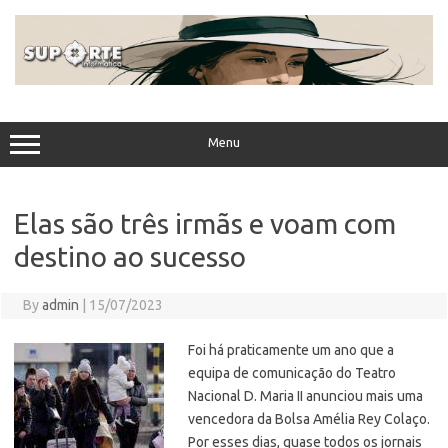
Skip
to
content
Menu
Elas são três irmãs e voam com
destino ao sucesso
By
admin
|
15/07/2023
Foi há praticamente um ano que a
equipa de comunicação do Teatro
Nacional D. Maria II anunciou mais uma
vencedora da Bolsa Amélia Rey Colaço.
Por esses dias, quase todos os jornais