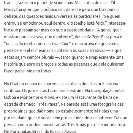
trans a fazerem o papel de si mesmas. Mas antes de mais, Tita
Maravilha quer que o público se interesse pelo que traz para o
debate, das questões mais universais às particulares: “Se quem
entrou se emocionou aqui dentro, o trabalho está feito.” Interessa-
lhe que possam ser mais do que a sua identidade. “A gente quer
mostrar que está viva, que é potente”, diz ao
Shifter
. Esta peça é
“uma ação direta contra o
transfake
” e uma prova de que vale a
pena serem elas mesmas a contarem as suas narrativas — e que
estas sejam sempre plurais —, tanto quanto é simplesmente uma
história que abre os braços a todas as pessoas que dela quiserem
fazer parte. Mesmo todas.
No final do ensaio de imprensa, a azáfama dos dias pré-estreia
continua. Os jornalistas fazem-se à estrada. Na triangulação entre
Lisboa e Montemor-o-Novo, existe um restaurante de beira de
estrada chamado “Três Irmãs”. Na parede está uma fotografia das
proprietárias que dão nome ao estabelecimento; há nelas uma
proximidade que se sente sem precisarmos de as conhecer. Dá que
pensar como podem existir tantas Três Irmãs por esse mundo fora.
De Portugal ao Brasil, do Brasil à Rússia.