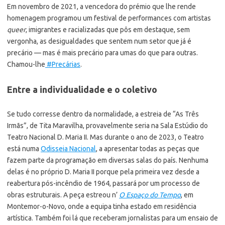
Em novembro de 2021, a vencedora do prémio que lhe rende
homenagem programou um festival de performances com artistas
queer
, imigrantes e racializadas que pôs em destaque, sem
vergonha, as desigualdades que sentem num setor que já é
precário — mas é mais precário para umas do que para outras.
Chamou-lhe
#Precárias
.
Entre a individualidade e o coletivo
Se tudo corresse dentro da normalidade, a estreia de “As Três
Irmãs”, de Tita Maravilha, provavelmente seria na Sala Estúdio do
Teatro Nacional D. Maria II. Mas durante o ano de 2023, o Teatro
está numa
Odisseia Nacional
, a apresentar todas as peças que
fazem parte da programação em diversas salas do país. Nenhuma
delas é no próprio D. Maria II porque pela primeira vez desde a
reabertura pós-incêndio de 1964, passará por um processo de
obras estruturais. A peça estreou n’
O Espaço do Tempo
, em
Montemor-o-Novo, onde a equipa tinha estado em residência
artística. Também foi lá que receberam jornalistas para um ensaio de