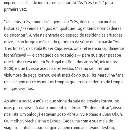
imprensa a dias de mostrarem ao mundo “As Três Irmãs” pela
primeira vez.
“Um, dois, três, somos três gémeas / Três, dois um, com muitas
histórias / Fazemos amigos em qualquer lugar, temos brincadeiras
de encantar”. Ainda na entrada do espaço de residências artísticas
ouve-se ao longe a música do genérico da série de animação “As
Três Irmãs”, da catalã Roser Capdevila. Uma referência rapidamente
identificável — e carregada de nostalgia — para qualquer pessoa
que tenha crescido em Portugal no final dos anos 90, início dos
2000, e que tivesse acesso à televisão. Mesmo sem ter um
vislumbre da peça, tornou-se ali mais óbvio que Tita Maravilha faria
uma viagem entre os muitos tempos que existem dentro do tempo
em que vivemos.
Ao abrir a porta, a música que vinha da sala de ensaios tornou-se
mais perceptível. A dado momento, silêncio. “Podem entrar”, disse-
nos Tita. Em palco já estavam João Abreu, Ivvi Romão e Luan Okun.
Ou melhor, Macha, Irina e Diogo. Cada uma com a sua mala de
viagem, alinhadas para seguir viagem rumo ao mesmo destino,