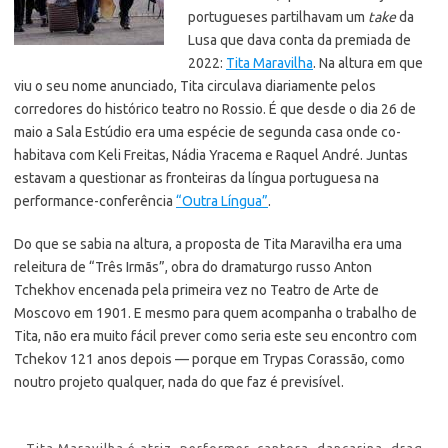
portugueses partilhavam um
take
da
Lusa que dava conta da premiada de
2022:
Tita Maravilha
. Na altura em que
viu o seu nome anunciado,
Tita circulava diariamente pelos
corredores do histórico teatro no Rossio. É que desde o dia 26 de
maio a Sala Estúdio era uma espécie de segunda casa onde co-
habitava com Keli Freitas, Nádia Yracema e Raquel André. Juntas
estavam a questionar as fronteiras da língua portuguesa na
performance-conferência
“Outra Língua”
.
Do que se sabia na altura, a proposta de Tita Maravilha era uma
releitura de “Três Irmãs”, obra do dramaturgo russo Anton
Tchekhov encenada pela primeira vez no Teatro de Arte de
Moscovo em 1901. E mesmo para quem acompanha o trabalho de
Tita, não era muito fácil prever como seria este seu encontro com
Tchekov 121 anos depois — porque em Trypas Corassão, como
noutro projeto qualquer, nada do que faz é previsível.
Tita Maravilha é atriz, performer, cantora, dançarina, drag