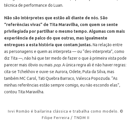
técnica de performance do Luan.
Não são intérpretes que estão ali diante de nós. São
“referências vivas” de Tita Maravilha, com quem se sente
privilegiada por partilhar o mesmo tempo. Algumas com mais
experiência de palco do que outras, mas igualmente
entregues a esta história que contam juntas.
Na relação entre
as personagens e quem as interpreta — ou “des-interpreta”, como
diz Tita —, não há que ter medo de fazer o que à primeira vista pode
parecer mais óbvio ou mais
pop
. A única regra ali é não haver regras:
cita-se Tchekhov e ouve-se Aurora, Odete, Puta da Silva, mas
também MC Carol, Tati Quebra Barraco, Valesca Popozuda. “As
minhas referências estão sempre comigo, eu não escondo elas”,
contou Tita Maravilha.
Ivvi Romão é bailarina clássica e trabalha como modelo. ©
Filipe Ferreira / TNDM II