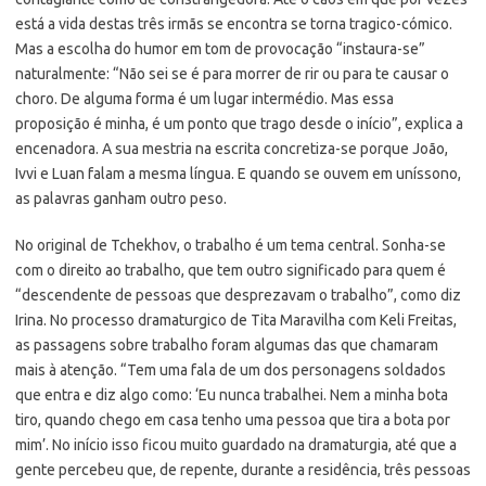
está a vida destas três irmãs se encontra se torna tragico-cómico.
Mas a escolha do humor em tom de provocação “instaura-se”
naturalmente: “Não sei se é para morrer de rir ou para te causar o
choro. De alguma forma é um lugar intermédio. Mas essa
proposição é minha, é um ponto que trago desde o início”, explica a
encenadora. A sua mestria na escrita concretiza-se porque João,
Ivvi e Luan falam a mesma língua. E quando se ouvem em uníssono,
as palavras ganham outro peso.
No original de Tchekhov, o trabalho é um tema central. Sonha-se
com o direito ao trabalho, que tem outro significado para quem é
“descendente de pessoas que desprezavam o trabalho”, como diz
Irina. No processo dramaturgico de Tita Maravilha com Keli Freitas,
as passagens sobre trabalho foram algumas das que chamaram
mais à atenção. “Tem uma fala de um dos personagens soldados
que entra e diz algo como: ‘Eu nunca trabalhei. Nem a minha bota
tiro, quando chego em casa tenho uma pessoa que tira a bota por
mim’. No início isso ficou muito guardado na dramaturgia, até que a
gente percebeu que, de repente, durante a residência, três pessoas