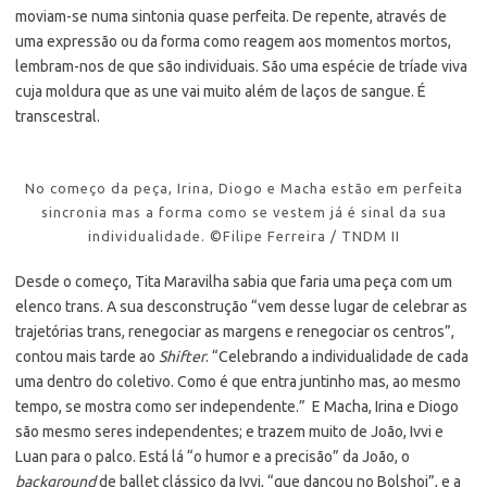
moviam-se numa sintonia quase perfeita. De repente, através de
uma expressão ou da forma como reagem aos momentos mortos,
lembram-nos de que são individuais. São uma espécie de tríade viva
cuja moldura que as une vai muito além de laços de sangue. É
transcestral.
No começo da peça, Irina, Diogo e Macha estão em perfeita
sincronia mas a forma como se vestem já é sinal da sua
individualidade. ©Filipe Ferreira / TNDM II
Desde o começo, Tita Maravilha sabia que faria uma peça com um
elenco trans. A sua desconstrução “vem desse lugar de celebrar as
trajetórias trans, renegociar as margens e renegociar os centros”,
contou mais tarde ao
Shifter
. “Celebrando a individualidade de cada
uma dentro do coletivo. Como é que entra juntinho mas, ao mesmo
tempo, se mostra como ser independente.” E Macha, Irina e Diogo
são mesmo seres independentes; e trazem muito de João, Ivvi e
Luan para o palco. Está lá “o humor e a precisão” da João, o
background
de ballet clássico da Ivvi, “que dançou no Bolshoi”, e a