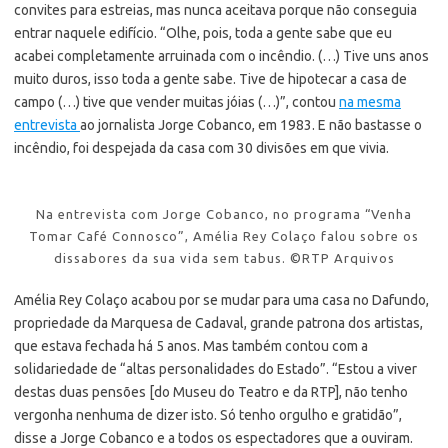
convites para estreias, mas nunca aceitava porque não conseguia
entrar naquele edifício. “Olhe, pois, toda a gente sabe que eu
acabei completamente arruinada com o incêndio. (…) Tive uns anos
muito duros, isso toda a gente sabe. Tive de hipotecar a casa de
campo (…) tive que vender muitas jóias (…)”, contou
na mesma
entrevista
ao jornalista Jorge Cobanco, em 1983. E não bastasse o
incêndio, foi despejada da casa com 30 divisões em que vivia.
Na entrevista com Jorge Cobanco, no programa “Venha
Tomar Café Connosco”, Amélia Rey Colaço falou sobre os
dissabores da sua vida sem tabus. ©RTP Arquivos
Amélia Rey Colaço acabou por se mudar para uma casa no Dafundo,
propriedade da Marquesa de Cadaval, grande patrona dos artistas,
que estava fechada há 5 anos. Mas também contou com a
solidariedade de “altas personalidades do Estado”. “Estou a viver
destas duas pensões [do Museu do Teatro e da RTP], não tenho
vergonha nenhuma de dizer isto. Só tenho orgulho e gratidão”,
disse a Jorge Cobanco e a todos os espectadores que a ouviram.