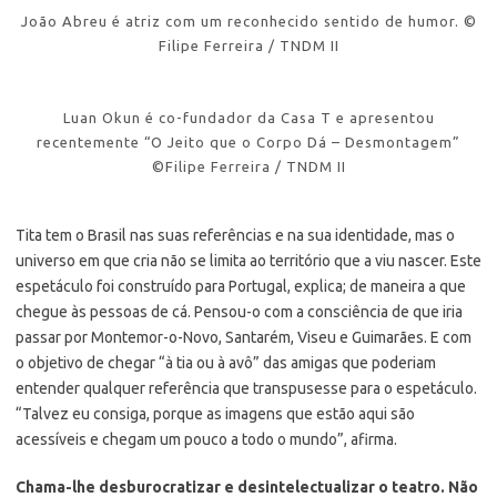
João Abreu é atriz com um reconhecido sentido de humor. ©
Filipe Ferreira / TNDM II
Luan Okun é co-fundador da Casa T e apresentou
recentemente “O Jeito que o Corpo Dá – Desmontagem”
©Filipe Ferreira / TNDM II
Tita tem o Brasil nas suas referências e na sua identidade, mas o
universo em que cria não se limita ao território que a viu nascer. Este
espetáculo foi construído para Portugal, explica; de maneira a que
chegue às pessoas de cá. Pensou-o com a consciência de que iria
passar por Montemor-o-Novo, Santarém, Viseu e Guimarães. E com
o objetivo de chegar “à tia ou à avô” das amigas que poderiam
entender qualquer referência que transpusesse para o espetáculo.
“Talvez eu consiga, porque as imagens que estão aqui são
acessíveis e chegam um pouco a todo o mundo”, afirma.
Chama-lhe desburocratizar e desintelectualizar o teatro. Não