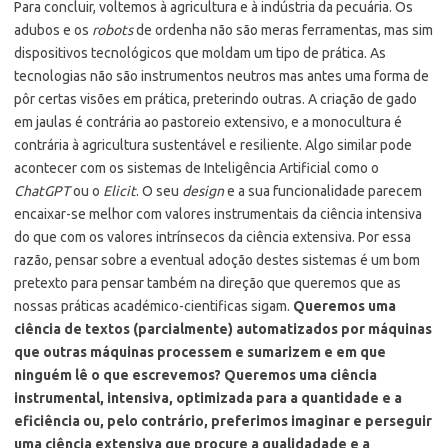
Para concluir, voltemos à agricultura e à indústria da pecuária. Os
adubos e os
robots
de ordenha não são meras ferramentas, mas sim
dispositivos tecnológicos que moldam um tipo de prática. As
tecnologias não são instrumentos neutros mas antes uma forma de
pôr certas visões em prática, preterindo outras. A criação de gado
em jaulas é contrária ao pastoreio extensivo, e a monocultura é
contrária à agricultura sustentável e resiliente. Algo similar pode
acontecer com os sistemas de Inteligência Artificial como o
ChatGPT
ou o
Elicit
. O seu
design
e a sua funcionalidade parecem
encaixar-se melhor com valores instrumentais da ciência intensiva
do que com os valores intrínsecos da ciência extensiva. Por essa
razão, pensar sobre a eventual adoção destes sistemas é um bom
pretexto para pensar também na direção que queremos que as
nossas práticas académico-cientificas sigam.
Queremos uma
ciência de textos (parcialmente) automatizados por máquinas
que outras máquinas processem e sumarizem e em que
ninguém lê o que escrevemos? Queremos uma ciência
instrumental, intensiva, optimizada para a quantidade e a
eficiência ou, pelo contrário, preferimos imaginar e perseguir
uma ciência extensiva que procure a qualidadade e a