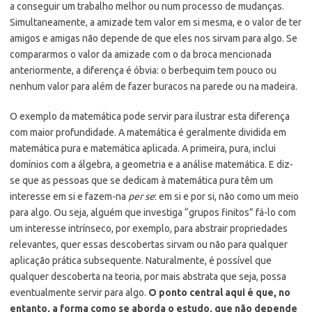
a conseguir um trabalho melhor ou num processo de mudanças.
Simultaneamente, a amizade tem valor em si mesma, e o valor de ter
amigos e amigas não depende de que eles nos sirvam para algo. Se
compararmos o valor da amizade com o da broca mencionada
anteriormente, a diferença é óbvia: o berbequim tem pouco ou
nenhum valor para além de fazer buracos na parede ou na madeira.
O exemplo da matemática pode servir para ilustrar esta diferença
com maior profundidade. A matemática é geralmente dividida em
matemática pura e matemática aplicada. A primeira, pura, inclui
domínios com a álgebra, a geometria e a análise matemática. E diz-
se que as pessoas que se dedicam à matemática pura têm um
interesse em si e fazem-na
per se
: em si e por si, não como um meio
para algo. Ou seja, alguém que investiga “grupos finitos” fá-lo com
um interesse intrínseco, por exemplo, para abstrair propriedades
relevantes, quer essas descobertas sirvam ou não para qualquer
aplicação prática subsequente. Naturalmente, é possível que
qualquer descoberta na teoria, por mais abstrata que seja, possa
eventualmente servir para algo.
O ponto central aqui é que, no
entanto, a forma como se aborda o estudo, que não depende