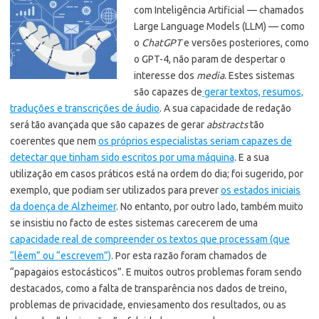
com Inteligência Artificial — chamados
Large Language Models (LLM) — como
o
ChatGPT
e versões posteriores, como
o GPT-4, não param de despertar o
interesse dos
media
. Estes sistemas
são capazes de
gerar textos, resumos,
traduções e transcrições de áudio
.
A sua capacidade de redação
será tão avançada que são capazes de gerar
abstracts
tão
coerentes que nem
os próprios especialistas seriam capazes de
detectar que tinham sido escritos por uma máquina
. E a sua
utilização em casos práticos está na ordem do dia; foi sugerido, por
exemplo, que podiam ser utilizados para prever
os estados iniciais
da doença de Alzheimer
. No entanto, por outro lado, também muito
se insistiu no facto de estes sistemas carecerem de uma
capacidade real de compreender os textos que processam (que
“lêem” ou “escrevem”)
. Por esta razão foram chamados de
“papagaios estocásticos”. E muitos outros problemas foram sendo
destacados, como a falta de transparência nos dados de treino,
problemas de privacidade, enviesamento dos resultados, ou as