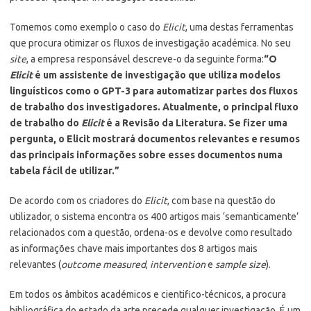
Tomemos como exemplo o caso do
Elicit
, uma destas ferramentas
que procura otimizar os fluxos de investigação académica. No seu
site
, a empresa responsável descreve-o da seguinte forma:
“O
Elicit
é um assistente de investigação que utiliza modelos
linguísticos como o GPT-3 para automatizar partes dos fluxos
de trabalho dos investigadores. Atualmente, o principal fluxo
de trabalho do
Elicit
é a Revisão da Literatura. Se fizer uma
pergunta, o Elicit mostrará documentos relevantes e resumos
das principais informações sobre esses documentos numa
tabela fácil de utilizar.”
De acordo com os criadores do
Elicit
, com base na questão do
utilizador, o sistema encontra os 400 artigos mais ‘semanticamente’
relacionados com a questão, ordena-os e devolve como resultado
as informações chave mais importantes dos 8 artigos mais
relevantes (
outcome measured
,
intervention
e
sample size
).
Em todos os âmbitos académicos e cientifico-técnicos, a procura
bibliográfica do estado da arte precede qualquer investigação. É um