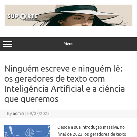
Skip
to
content
Menu
Ninguém escreve e ninguém lê:
os geradores de texto com
Inteligência Artificial e a ciência
que queremos
By
admin
|
09/07/2023
Desde a sua introdução massiva, no
final de 2022, os geradores de texto