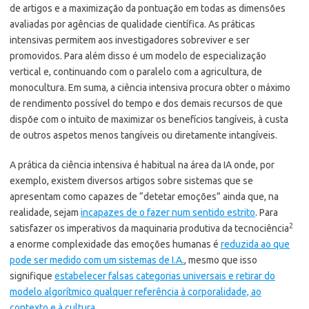
de artigos e a maximização da pontuação em todas as dimensões
avaliadas por agências de qualidade científica. As práticas
intensivas permitem aos investigadores sobreviver e ser
promovidos. Para além disso é um modelo de especialização
vertical e, continuando com o paralelo com a agricultura, de
monocultura. Em suma, a ciência intensiva procura obter o máximo
de rendimento possível do tempo e dos demais recursos de que
dispõe com o intuito de maximizar os benefícios tangíveis, à custa
de outros aspetos menos tangíveis ou diretamente intangíveis.
A prática da ciência intensiva é habitual na área da IA onde, por
exemplo, existem diversos artigos sobre sistemas que se
apresentam como capazes de “detetar emoções” ainda que, na
realidade, sejam
incapazes de o fazer num sentido estrito
. Para
2
satisfazer os imperativos da maquinaria produtiva da tecnociência
a enorme complexidade das emoções humanas é
reduzida ao que
pode ser medido com um sistemas de I.A.
, mesmo que isso
signifique
estabelecer falsas categorias universais e retirar do
modelo algorítmico qualquer referência à corporalidade, ao
contexto e à cultura.