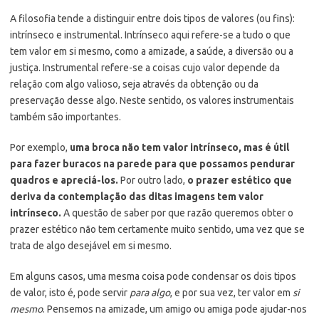
A filosofia tende a distinguir entre dois tipos de valores (ou fins):
intrínseco e instrumental. Intrínseco aqui refere-se a tudo o que
tem valor em si mesmo, como a amizade, a saúde, a diversão ou a
justiça. Instrumental refere-se a coisas cujo valor depende da
relação com algo valioso, seja através da obtenção ou da
preservação desse algo. Neste sentido, os valores instrumentais
também são importantes.
Por exemplo,
uma broca não tem valor intrínseco, mas é útil
para fazer buracos na parede para que possamos pendurar
quadros e apreciá-los.
Por outro lado,
o prazer estético que
deriva da contemplação das ditas imagens tem valor
intrínseco.
A questão de saber por que razão queremos obter o
prazer estético não tem certamente muito sentido, uma vez que se
trata de algo desejável em si mesmo.
Em alguns casos, uma mesma coisa pode condensar os dois tipos
de valor, isto é, pode servir
para algo
, e por sua vez, ter valor em
si
mesmo
. Pensemos na amizade, um amigo ou amiga pode ajudar-nos