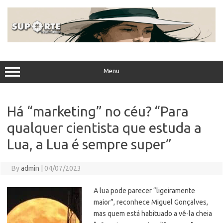
Skip
to
content
Menu
Há “marketing” no céu? “Para
qualquer cientista que estuda a
Lua, a Lua é sempre super”
By
admin
|
04/07/2023
A lua pode parecer “ligeiramente
maior”, reconhece Miguel Gonçalves,
mas quem está habituado a vê-la cheia