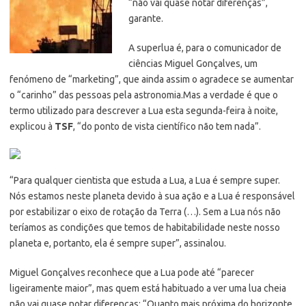
“não vai quase notar diferenças”,
garante.
A superlua é, para o comunicador de
ciências Miguel Gonçalves, um
fenómeno de “marketing”, que ainda assim o agradece se aumentar
o “carinho” das pessoas pela astronomia.
Mas a verdade é que o
termo utilizado para descrever a Lua esta segunda-feira à noite,
explicou à
TSF
, “do ponto de vista científico não tem nada”.
“Para qualquer cientista que estuda a Lua, a Lua é sempre super.
Nós estamos neste planeta devido à sua ação e a Lua é responsável
por estabilizar o eixo de rotação da Terra (…). Sem a Lua nós não
teríamos as condições que temos de habitabilidade neste nosso
planeta e, portanto, ela é sempre super”, assinalou.
Miguel Gonçalves reconhece que a Lua pode até “parecer
ligeiramente maior”, mas quem está habituado a ver uma lua cheia
não vai quase notar diferenças: “Quanto mais próxima do horizonte