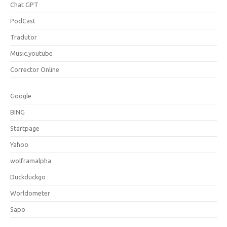
Chat GPT
PodCast
Tradutor
Music.youtube
Corrector Online
Google
BING
Startpage
Yahoo
wolframalpha
Duckduckgo
Worldometer
Sapo