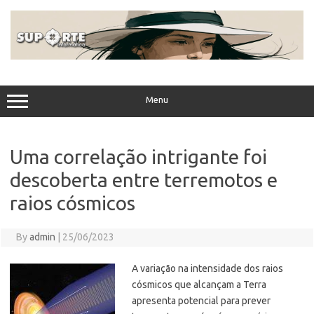
Skip
to
content
Menu
Uma correlação intrigante foi
descoberta entre terremotos e
raios cósmicos
By
admin
|
25/06/2023
A variação na intensidade dos raios
cósmicos que alcançam a Terra
apresenta potencial para prever