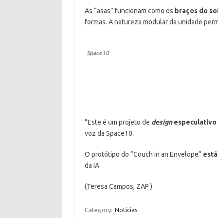
As “asas” funcionam como os
braços do so
formas. A natureza modular da unidade per
Space10
“Este é um projeto de
design
especulativo
voz da Space10.
O protótipo do “Couch in an Envelope”
está
da IA.
(Teresa Campos, ZAP )
Category:
Noticias