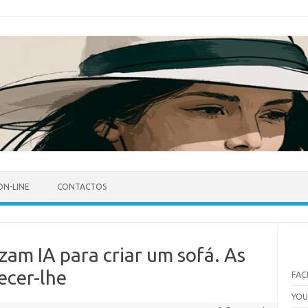
ON-LINE
CONTACTOS
izam IA para criar um sofá. As
ecer-lhe
FA
YO