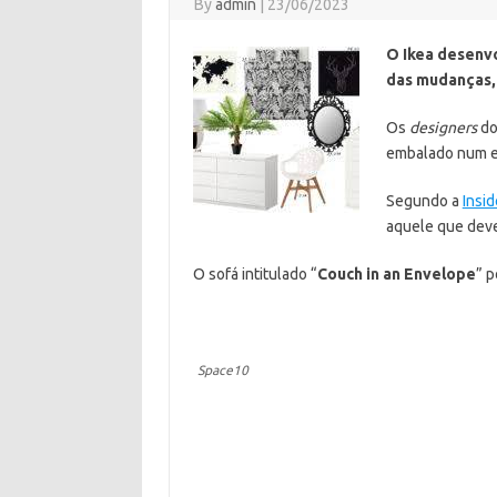
By
admin
|
23/06/2023
O Ikea desenvo
das mudanças, r
Os
designers
do
embalado num e
Segundo a
Insid
aquele que deve
O sofá intitulado “
Couch in an Envelope
” 
Space10