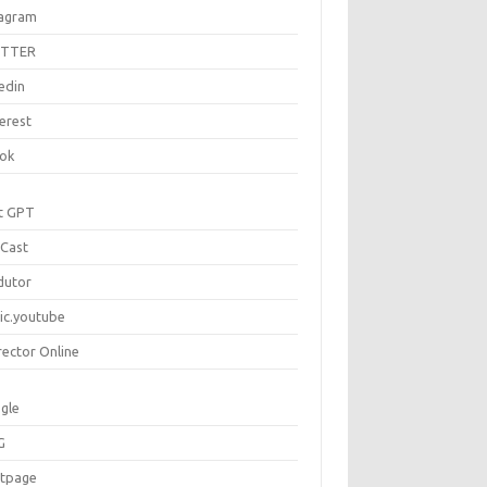
tagram
ITTER
edin
erest
tok
t GPT
Cast
dutor
ic.youtube
rector Online
gle
G
rtpage