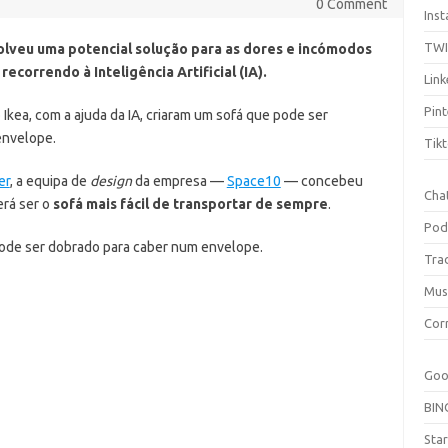
0 Comment
Ins
TW
lveu uma potencial solução para as dores e incómodos
ecorrendo à Inteligência Artificial (IA).
Link
Pint
 Ikea, com a ajuda da IA, criaram um sofá que pode ser
nvelope.
Tik
er
, a equipa de
design
da empresa —
Space10
— concebeu
Cha
rá ser o
sofá mais fácil de transportar de sempre
.
Pod
pode ser dobrado para caber num envelope.
Tra
Mus
Cor
Goo
BIN
Sta