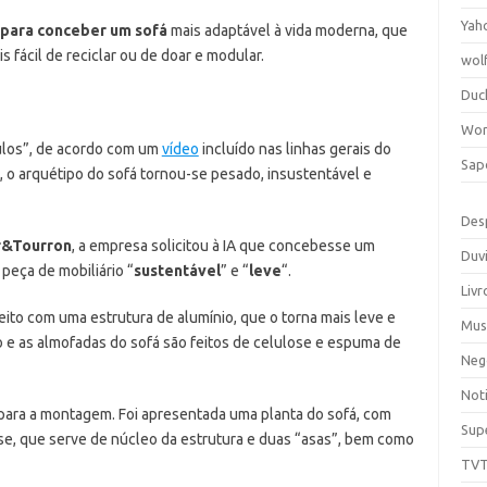
Yah
al para conceber um sofá
mais adaptável à vida moderna, que
s fácil de reciclar ou de doar e modular.
wol
Duc
Wor
ulos”, de acordo com um
vídeo
incluído nas linhas gerais do
Sap
, o arquétipo do sofá tornou-se pesado, insustentável e
Des
r&Tourron
, a empresa solicitou à IA que concebesse um
Duv
 peça de mobiliário “
sustentável
” e “
leve
“.
Livr
feito com uma estrutura de alumínio, que o torna mais leve e
Mus
po e as almofadas do sofá são feitos de celulose e espuma de
Neg
Noti
 para a montagem. Foi apresentada uma planta do sofá, com
Sup
se, que serve de núcleo da estrutura e duas “asas”, bem como
TV