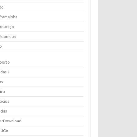
oo
framalpha
kduckgo
ldometer
o
porto
idas ?
os
ica
ócios
cias
erDownload
TUGA