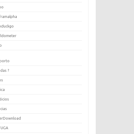
oo
framalpha
kduckgo
ldometer
o
porto
idas ?
os
ica
ócios
cias
erDownload
TUGA