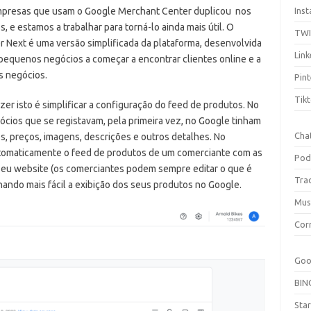
presas que usam o Google Merchant Center duplicou nos
Ins
s, e estamos a trabalhar para torná-lo ainda mais útil. O
TW
 Next é uma versão simplificada da plataforma, desenvolvida
Link
s pequenos negócios a começar a encontrar clientes online e a
s negócios.
Pint
Tik
er isto é simplificar a configuração do feed de produtos. No
ócios que se registavam, pela primeira vez, no Google tinham
Cha
, preços, imagens, descrições e outros detalhes. No
tomaticamente o feed de produtos de um comerciante com as
Pod
eu website (os comerciantes podem sempre editar o que é
Tra
nando mais fácil a exibição dos seus produtos no Google.
Mus
Cor
Goo
BIN
Sta