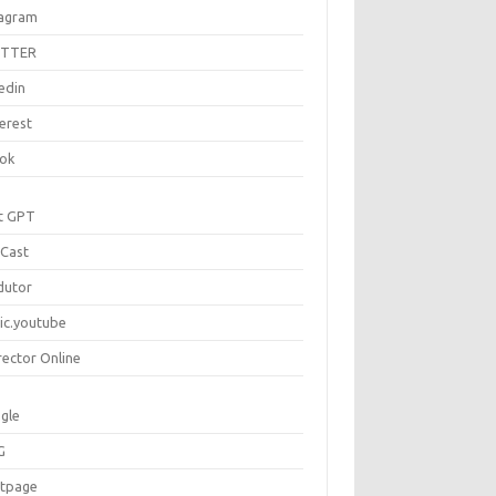
tagram
ITTER
edin
erest
tok
t GPT
Cast
dutor
ic.youtube
rector Online
gle
G
rtpage