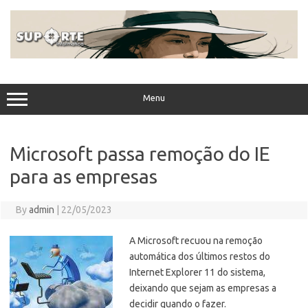
Skip
to
content
Menu
Microsoft passa remoção do IE
para as empresas
By
admin
|
22/05/2023
A Microsoft recuou na remoção
automática dos últimos restos do
Internet Explorer 11 do sistema,
deixando que sejam as empresas a
decidir quando o fazer.