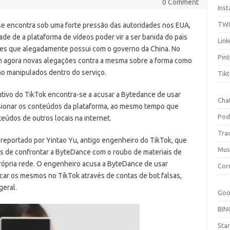
0 Comment
Ins
TW
se encontra sob uma forte pressão das autoridades nos EUA,
ade de a plataforma de vídeos poder vir a ser banida do pais
Link
ões que alegadamente possui com o governo da China. No
Pint
m agora novas alegações contra a mesma sobre a forma como
o manipulados dentro do serviço.
Tik
tivo do TikTok encontra-se a acusar a Bytedance de usar
Cha
sionar os conteúdos da plataforma, ao mesmo tempo que
Pod
údos de outros locais na internet.
Tra
oi reportado por Yintao Yu, antigo engenheiro do TikTok, que
Mus
s de confrontar a ByteDance com o roubo de materiais de
própria rede. O engenheiro acusa a ByteDance de usar
Cor
car os mesmos no TikTok através de contas de bot falsas,
geral.
Goo
BIN
Sta