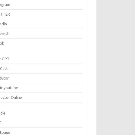
tagram
ITTER
edin
erest
tok
t GPT
Cast
dutor
ic.youtube
rector Online
gle
G
rtpage