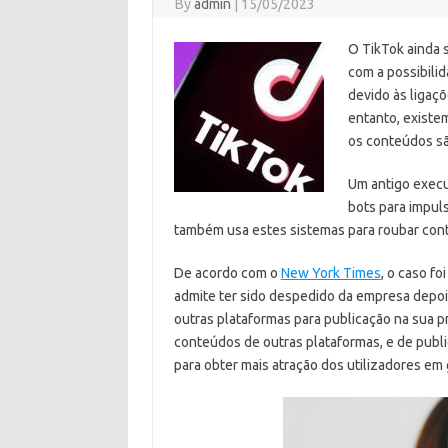
By
admin
|
15/05/2023
O TikTok ainda 
com a possibilid
devido às ligaç
entanto, existe
os conteúdos sã
Um antigo execu
bots para impul
também usa estes sistemas para roubar conte
De acordo com o
New York Times
, o caso f
admite ter sido despedido da empresa depoi
outras plataformas para publicação na sua 
conteúdos de outras plataformas, e de publi
para obter mais atração dos utilizadores em 