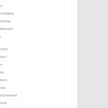
oo
framalpha
kduckgo
ldometer
o
porto
idas ?
os
ica
ócios
cias
erDownload
TUGA