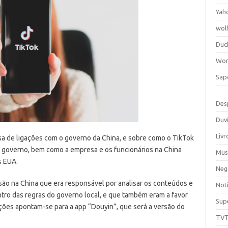
Yah
wol
Duc
Wor
Sap
Des
Duv
Livr
a de ligações com o governo da China, e sobre como o TikTok
 governo, bem como a empresa e os funcionários na China
Mus
s EUA.
Neg
são na China que era responsável por analisar os conteúdos e
Noti
ro das regras do governo local, e que também eram a favor
Sup
ções apontam-se para a app “Douyin”, que será a versão do
TV