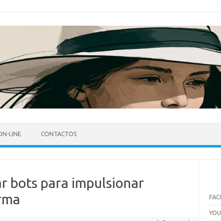
ON-LINE
CONTACTOS
r bots para impulsionar
rma
FA
YO