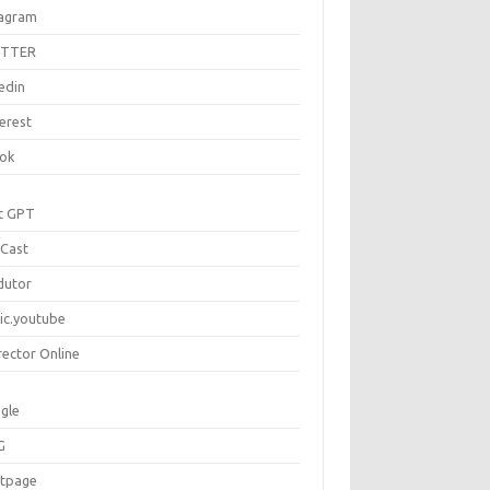
tagram
ITTER
edin
erest
tok
t GPT
Cast
dutor
ic.youtube
rector Online
gle
G
rtpage