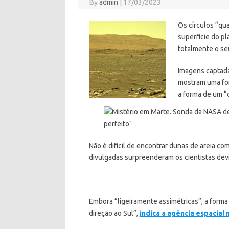
By
admin
|
17/03/2023
Os círculos “qu
superfície do p
totalmente o seu
Imagens captad
mostram uma for
a forma de um “c
Não é difícil de encontrar dunas de areia c
divulgadas surpreenderam os cientistas devi
Embora “ligeiramente assimétricas”, a forma
direção ao Sul”,
indica a agência espacial