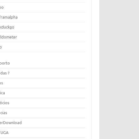
oo
framalpha
kduckgo
ldometer
o
porto
idas ?
os
ica
ócios
cias
erDownload
TUGA