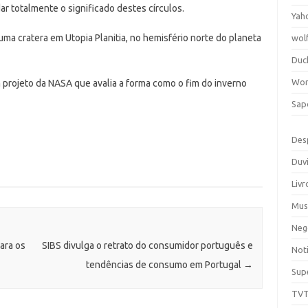
 totalmente o significado destes círculos.
Yah
uma cratera em Utopia Planitia, no hemisfério norte do planeta
wol
Duc
Wor
m projeto da NASA que avalia a forma como o fim do inverno
Sap
Des
Duv
Livr
Mus
Neg
ara os
SIBS divulga o retrato do consumidor português e
Noti
tendências de consumo em Portugal
→
Sup
TV