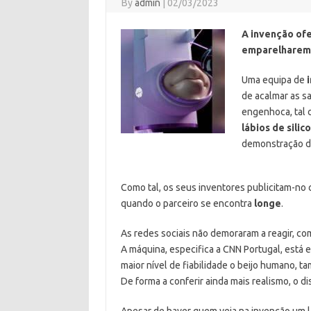
By
admin
|
02/03/2023
A invenção ofe
emparelharem-
Uma equipa de
de acalmar as s
engenhoca, tal 
lábios de silic
demonstração de
Como tal, os seus inventores publicitam-no
quando o parceiro se encontra
longe
.
As redes sociais não demoraram a reagir, c
A máquina, especifica a CNN Portugal, está 
maior nível de fiabilidade o beijo humano, 
De forma a conferir ainda mais realismo, o di
Apesar de haver quem veja na invenção um 