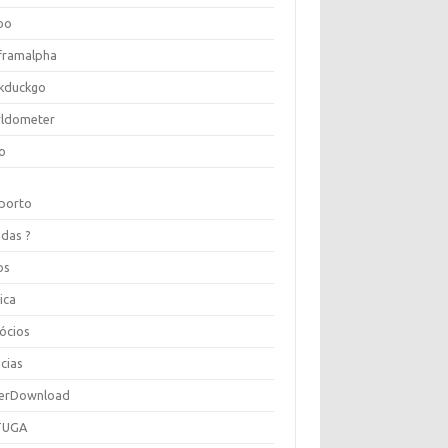
oo
framalpha
kduckgo
ldometer
o
porto
idas ?
os
ica
ócios
cias
erDownload
TUGA