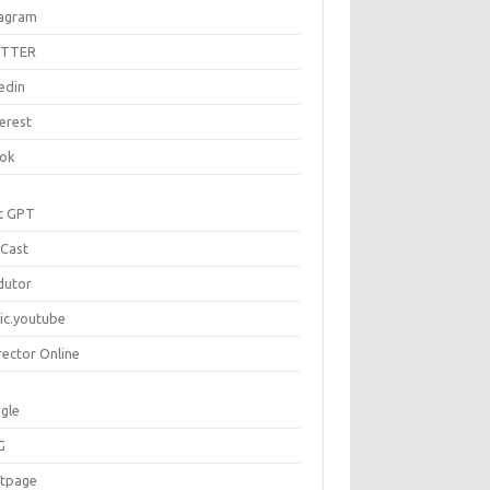
tagram
ITTER
edin
erest
tok
t GPT
Cast
dutor
ic.youtube
rector Online
gle
G
rtpage