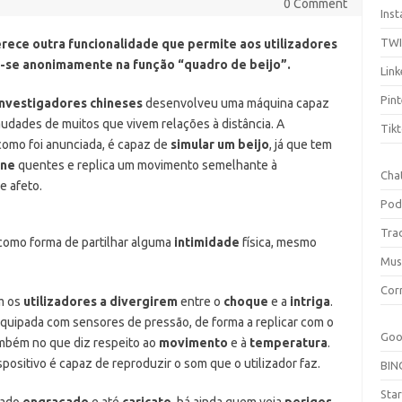
0 Comment
Ins
TW
rece outra funcionalidade que permite aos utilizadores
se anonimamente na função “quadro de beijo”.
Link
Pint
investigadores chineses
desenvolveu uma máquina capaz
audades de muitos que vivem relações à distância.
A
Tik
como foi anunciada, é capaz de
simular um beijo
, já que tem
one
quentes e replica um movimento semelhante à
Cha
 afeto.
Pod
Tra
 como forma de partilhar alguma
intimidade
física, mesmo
Mus
Cor
om os
utilizadores a divergirem
entre o
choque
e a
intriga
.
equipada com sensores de pressão, de forma a replicar com o
Goo
também no que diz respeito ao
movimento
e à
temperatura
.
spositivo é capaz de reproduzir o som que o utilizador faz.
BIN
Sta
lado
engraçado
e até
caricato
, há ainda quem veja
perigos
,