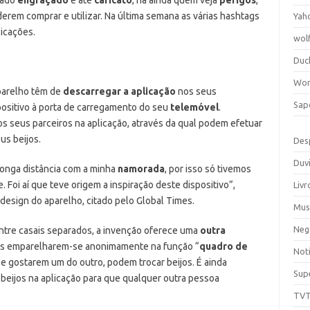
erem comprar e utilizar. Na última semana as várias hashtags
Yah
icações.
wol
Duc
Wor
aparelho têm de
descarregar a aplicação
nos seus
Sap
positivo à porta de carregamento do seu
telemóvel
.
s seus parceiros na aplicação, através da qual podem efetuar
us beijos.
Des
Duv
longa distância com a minha
namorada
, por isso só tivemos
 Foi aí que teve origem a inspiração deste dispositivo”,
Livr
o design do aparelho, citado pelo Global Times.
Mus
Neg
entre casais separados, a invenção oferece uma
outra
res emparelharem-se anonimamente na função “
quadro de
Noti
 gostarem um do outro, podem trocar beijos. É ainda
Sup
 beijos na aplicação para que qualquer outra pessoa
TV