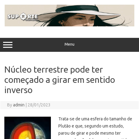
Skip
to
content
Menu
Núcleo terrestre pode ter
começado a girar em sentido
inverso
By
admin
|
28/01/2023
Trata-se de uma esfera do tamanho de
Plutão e que, segundo um estudo,
parou de girar e pode mesmo ter