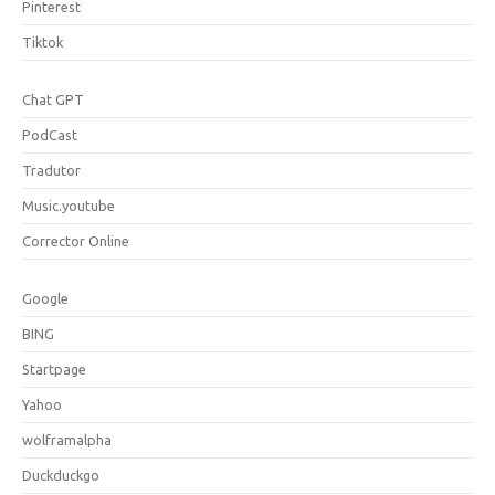
Pinterest
Tiktok
Chat GPT
PodCast
Tradutor
Music.youtube
Corrector Online
Google
BING
Startpage
Yahoo
wolframalpha
Duckduckgo