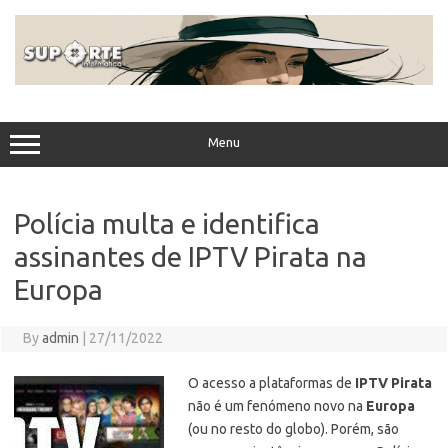
Skip
to
content
Menu
Polícia multa e identifica
assinantes de IPTV Pirata na
Europa
By
admin
|
27/11/2022
O acesso a plataformas de
IPTV Pirata
não é um fenómeno novo na
Europa
(ou no resto do globo). Porém, são